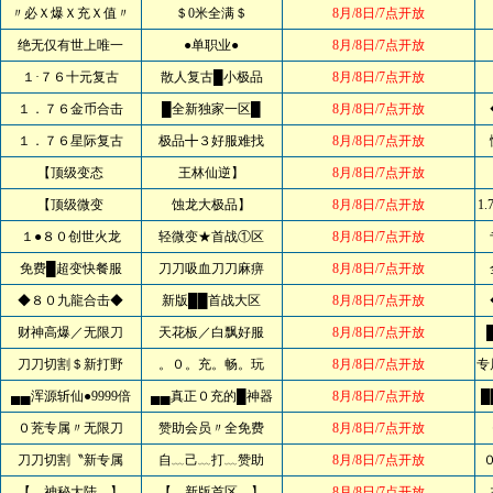
〃必Ｘ爆Ｘ充Ｘ值〃
＄0米全满＄
8月/8日/7点开放
绝无仅有世上唯一
●单职业●
8月/8日/7点开放
１·７６十元复古
散人复古█小极品
8月/8日/7点开放
１．７６金币合击
█全新独家一区█
8月/8日/7点开放
１．７６星际复古
极品╋３好服难找
8月/8日/7点开放
【顶级变态
王林仙逆】
8月/8日/7点开放
【顶级微变
蚀龙大极品】
8月/8日/7点开放
1
１●８０创世火龙
轻微变★首战①区
8月/8日/7点开放
免费█超变快餐服
刀刀吸血刀刀麻痹
8月/8日/7点开放
◆８０九龍合击◆
新版██首战大区
8月/8日/7点开放
财神高爆／无限刀
天花板／白飘好服
8月/8日/7点开放
刀刀切割＄新打野
。０。充。畅。玩
8月/8日/7点开放
专
▄▄浑源斩仙●9999倍
▄▄真正０充的█神器
8月/8日/7点开放
█
０茺专属〃无限刀
赞助会员〃全免费
8月/8日/7点开放
刀刀切割〝新专属
自﹏己﹏打﹏赞助
8月/8日/7点开放
【 神秘大陆 】
【 新版首区 】
8月/8日/7点开放