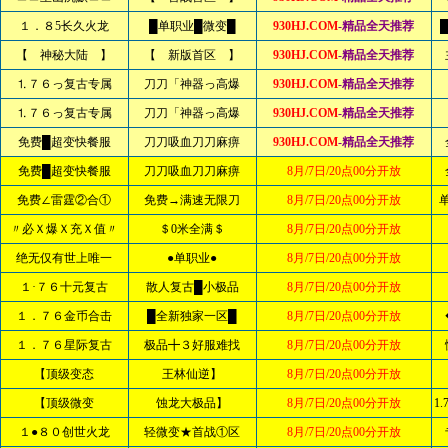
１．８5长久火龙
█单职业█微变█
930HJ.COM
-精品全天推荐
【 神秘大陆 】
【 新版首区 】
930HJ.COM
-精品全天推荐
⒈７６っ复古专属
刀刀「神器っ高爆
930HJ.COM
-精品全天推荐
⒈７６っ复古专属
刀刀「神器っ高爆
930HJ.COM
-精品全天推荐
免费█超变快餐服
刀刀吸血刀刀麻痹
930HJ.COM
-精品全天推荐
免费█超变快餐服
刀刀吸血刀刀麻痹
8月/7日/20点00分开放
免费∠雷霆②合①
免费→满速无限刀
8月/7日/20点00分开放
〃必Ｘ爆Ｘ充Ｘ值〃
＄0米全满＄
8月/7日/20点00分开放
绝无仅有世上唯一
●单职业●
8月/7日/20点00分开放
１·７６十元复古
散人复古█小极品
8月/7日/20点00分开放
１．７６金币合击
█全新独家一区█
8月/7日/20点00分开放
１．７６星际复古
极品╋３好服难找
8月/7日/20点00分开放
【顶级变态
王林仙逆】
8月/7日/20点00分开放
【顶级微变
蚀龙大极品】
8月/7日/20点00分开放
1
１●８０创世火龙
轻微变★首战①区
8月/7日/20点00分开放