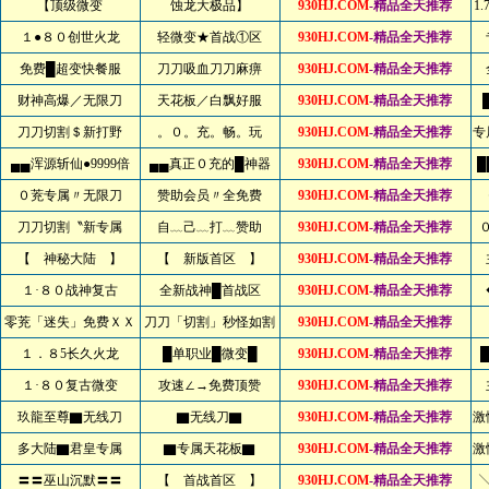
【顶级微变
蚀龙大极品】
930HJ.COM
-精品全天推荐
1
１●８０创世火龙
轻微变★首战①区
930HJ.COM
-精品全天推荐
免费█超变快餐服
刀刀吸血刀刀麻痹
930HJ.COM
-精品全天推荐
财神高爆／无限刀
天花板／白飘好服
930HJ.COM
-精品全天推荐
刀刀切割＄新打野
。０。充。畅。玩
930HJ.COM
-精品全天推荐
专
▄▄浑源斩仙●9999倍
▄▄真正０充的█神器
930HJ.COM
-精品全天推荐
█
０茺专属〃无限刀
赞助会员〃全免费
930HJ.COM
-精品全天推荐
刀刀切割〝新专属
自﹏己﹏打﹏赞助
930HJ.COM
-精品全天推荐
【 神秘大陆 】
【 新版首区 】
930HJ.COM
-精品全天推荐
１·８０战神复古
全新战神█首战区
930HJ.COM
-精品全天推荐
零茺「迷失」免费ＸＸ
刀刀「切割」秒怪如割
930HJ.COM
-精品全天推荐
１．８5长久火龙
█单职业█微变█
930HJ.COM
-精品全天推荐
１·８０复古微变
攻速∠→免费顶赞
930HJ.COM
-精品全天推荐
玖龍至尊▇无线刀
▇无线刀▇
930HJ.COM
-精品全天推荐
激
多大陆▇君皇专属
▇专属天花板▇
930HJ.COM
-精品全天推荐
激
〓〓巫山沉默〓〓
【 首战首区 】
930HJ.COM
-精品全天推荐