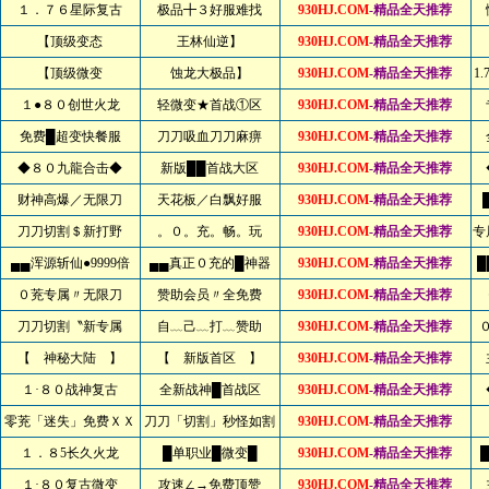
１．７６星际复古
极品╋３好服难找
930HJ.COM
-精品全天推荐
【顶级变态
王林仙逆】
930HJ.COM
-精品全天推荐
【顶级微变
蚀龙大极品】
930HJ.COM
-精品全天推荐
1
１●８０创世火龙
轻微变★首战①区
930HJ.COM
-精品全天推荐
免费█超变快餐服
刀刀吸血刀刀麻痹
930HJ.COM
-精品全天推荐
◆８０九龍合击◆
新版██首战大区
930HJ.COM
-精品全天推荐
财神高爆／无限刀
天花板／白飘好服
930HJ.COM
-精品全天推荐
刀刀切割＄新打野
。０。充。畅。玩
930HJ.COM
-精品全天推荐
专
▄▄浑源斩仙●9999倍
▄▄真正０充的█神器
930HJ.COM
-精品全天推荐
█
０茺专属〃无限刀
赞助会员〃全免费
930HJ.COM
-精品全天推荐
刀刀切割〝新专属
自﹏己﹏打﹏赞助
930HJ.COM
-精品全天推荐
【 神秘大陆 】
【 新版首区 】
930HJ.COM
-精品全天推荐
１·８０战神复古
全新战神█首战区
930HJ.COM
-精品全天推荐
零茺「迷失」免费ＸＸ
刀刀「切割」秒怪如割
930HJ.COM
-精品全天推荐
１．８5长久火龙
█单职业█微变█
930HJ.COM
-精品全天推荐
１·８０复古微变
攻速∠→免费顶赞
930HJ.COM
-精品全天推荐