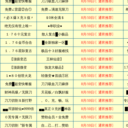
免费█超变快餐服
刀刀吸血刀刀麻痹
8月/10日/〖通宵推荐〗
免费∠雷霆②合①
免费→满速无限刀
8月/10日/〖通宵推荐〗
〃必Ｘ爆Ｘ充Ｘ值〃
＄0米全满＄
8月/10日/〖通宵推荐〗
绝无仅有世上唯一
●单职业●
8月/10日/〖通宵推荐〗
１·７６十元复古
散人复古█小极品
8月/10日/〖通宵推荐〗
１．７６金币合击
█全新独家一区█
8月/10日/〖通宵推荐〗
１．７６星际复古
极品╋３好服难找
8月/10日/〖通宵推荐〗
【顶级变态
王林仙逆】
8月/10日/〖通宵推荐〗
【顶级微变
蚀龙大极品】
8月/10日/〖通宵推荐〗
1
１●８０创世火龙
轻微变★首战①区
8月/10日/〖通宵推荐〗
免费█超变快餐服
刀刀吸血刀刀麻痹
8月/10日/〖通宵推荐〗
财神高爆／无限刀
天花板／白飘好服
8月/10日/〖通宵推荐〗
刀刀切割＄新打野
。０。充。畅。玩
8月/10日/〖通宵推荐〗
专
▄▄浑源斩仙●9999倍
▄▄真正０充的█神器
8月/10日/〖通宵推荐〗
█
０茺专属〃无限刀
赞助会员〃全免费
8月/10日/〖通宵推荐〗
刀刀切割〝新专属
自﹏己﹏打﹏赞助
8月/10日/〖通宵推荐〗