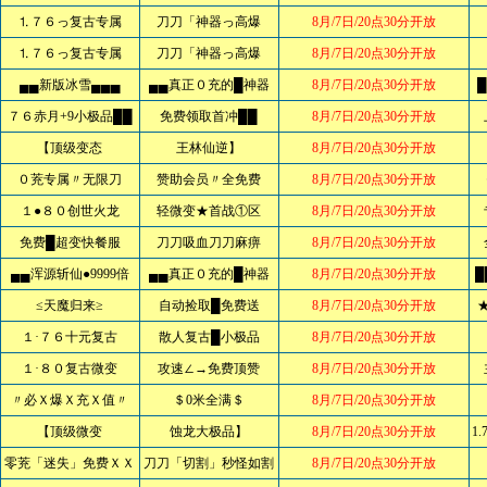
⒈７６っ复古专属
刀刀「神器っ高爆
8月/7日/20点30分开放
⒈７６っ复古专属
刀刀「神器っ高爆
8月/7日/20点30分开放
▄▄新版冰雪▄▄▄
▄▄真正０充的█神器
8月/7日/20点30分开放
７６赤月+9小极品██
免费领取首冲██
8月/7日/20点30分开放
【顶级变态
王林仙逆】
8月/7日/20点30分开放
０茺专属〃无限刀
赞助会员〃全免费
8月/7日/20点30分开放
１●８０创世火龙
轻微变★首战①区
8月/7日/20点30分开放
免费█超变快餐服
刀刀吸血刀刀麻痹
8月/7日/20点30分开放
▄▄浑源斩仙●9999倍
▄▄真正０充的█神器
8月/7日/20点30分开放
█
≤天魔归来≥
自动捡取█免费送
8月/7日/20点30分开放
１·７６十元复古
散人复古█小极品
8月/7日/20点30分开放
１·８０复古微变
攻速∠→免费顶赞
8月/7日/20点30分开放
〃必Ｘ爆Ｘ充Ｘ值〃
＄0米全满＄
8月/7日/20点30分开放
【顶级微变
蚀龙大极品】
8月/7日/20点30分开放
1
零茺「迷失」免费ＸＸ
刀刀「切割」秒怪如割
8月/7日/20点30分开放