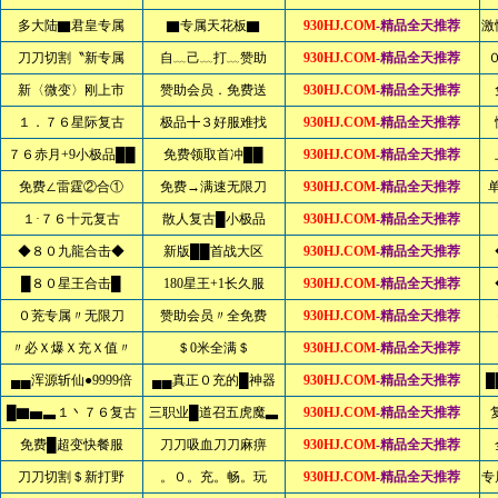
多大陆▇君皇专属
▇专属天花板▇
930HJ.COM
-精品全天推荐
激
刀刀切割〝新专属
自﹏己﹏打﹏赞助
930HJ.COM
-精品全天推荐
新〈微变〉刚上市
赞助会员．免费送
930HJ.COM
-精品全天推荐
１．７６星际复古
极品╋３好服难找
930HJ.COM
-精品全天推荐
７６赤月+9小极品██
免费领取首冲██
930HJ.COM
-精品全天推荐
免费∠雷霆②合①
免费→满速无限刀
930HJ.COM
-精品全天推荐
１·７６十元复古
散人复古█小极品
930HJ.COM
-精品全天推荐
◆８０九龍合击◆
新版██首战大区
930HJ.COM
-精品全天推荐
█８０星王合击█
180星王+1长久服
930HJ.COM
-精品全天推荐
０茺专属〃无限刀
赞助会员〃全免费
930HJ.COM
-精品全天推荐
〃必Ｘ爆Ｘ充Ｘ值〃
＄0米全满＄
930HJ.COM
-精品全天推荐
▄▄浑源斩仙●9999倍
▄▄真正０充的█神器
930HJ.COM
-精品全天推荐
█
█▇▅▃１丶７６复古
三职业█道召五虎魔▃
930HJ.COM
-精品全天推荐
免费█超变快餐服
刀刀吸血刀刀麻痹
930HJ.COM
-精品全天推荐
刀刀切割＄新打野
。０。充。畅。玩
930HJ.COM
-精品全天推荐
专