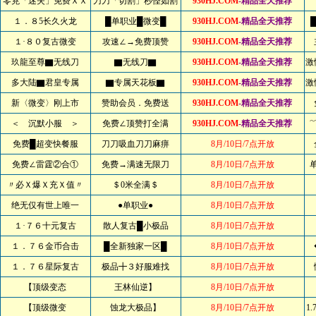
零茺「迷失」免费ＸＸ
刀刀「切割」秒怪如割
930HJ.COM
-精品全天推荐
１．８5长久火龙
█单职业█微变█
930HJ.COM
-精品全天推荐
１·８０复古微变
攻速∠→免费顶赞
930HJ.COM
-精品全天推荐
玖龍至尊▇无线刀
▇无线刀▇
930HJ.COM
-精品全天推荐
激
多大陆▇君皇专属
▇专属天花板▇
930HJ.COM
-精品全天推荐
激
新〈微变〉刚上市
赞助会员．免费送
930HJ.COM
-精品全天推荐
＜ 沉默小服 ＞
免费∠顶赞打全满
930HJ.COM
-精品全天推荐
免费█超变快餐服
刀刀吸血刀刀麻痹
8月/10日/7点开放
免费∠雷霆②合①
免费→满速无限刀
8月/10日/7点开放
〃必Ｘ爆Ｘ充Ｘ值〃
＄0米全满＄
8月/10日/7点开放
绝无仅有世上唯一
●单职业●
8月/10日/7点开放
１·７６十元复古
散人复古█小极品
8月/10日/7点开放
１．７６金币合击
█全新独家一区█
8月/10日/7点开放
１．７６星际复古
极品╋３好服难找
8月/10日/7点开放
【顶级变态
王林仙逆】
8月/10日/7点开放
【顶级微变
蚀龙大极品】
8月/10日/7点开放
1