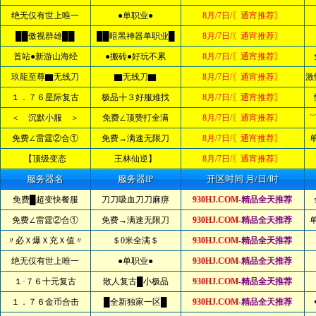
绝无仅有世上唯一
●单职业●
8月/7日/〖通宵推荐〗
██傲视群雄██
██暗黑神器单职业█
8月/7日/〖通宵推荐〗
首站●新游山海经
●搬砖●好玩不累
8月/7日/〖通宵推荐〗
玖龍至尊▇无线刀
▇无线刀▇
8月/7日/〖通宵推荐〗
激
１．７６星际复古
极品╋３好服难找
8月/7日/〖通宵推荐〗
＜ 沉默小服 ＞
免费∠顶赞打全满
8月/7日/〖通宵推荐〗
免费∠雷霆②合①
免费→满速无限刀
8月/7日/〖通宵推荐〗
【顶级变态
王林仙逆】
8月/7日/〖通宵推荐〗
服务器名
服务器IP
开区时间 月/日/时
免费█超变快餐服
刀刀吸血刀刀麻痹
930HJ.COM
-精品全天推荐
免费∠雷霆②合①
免费→满速无限刀
930HJ.COM
-精品全天推荐
〃必Ｘ爆Ｘ充Ｘ值〃
＄0米全满＄
930HJ.COM
-精品全天推荐
绝无仅有世上唯一
●单职业●
930HJ.COM
-精品全天推荐
１·７６十元复古
散人复古█小极品
930HJ.COM
-精品全天推荐
１．７６金币合击
█全新独家一区█
930HJ.COM
-精品全天推荐